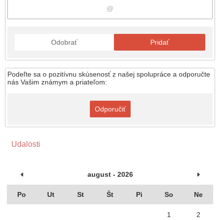
Odobrať
Pridať
Podeľte sa o pozitívnu skúsenosť z našej spolupráce a odporučte
nás Vašim známym a priateľom:
Odporučiť
Udalosti
august - 2026
Po
Ut
St
Št
Pi
So
Ne
1
2