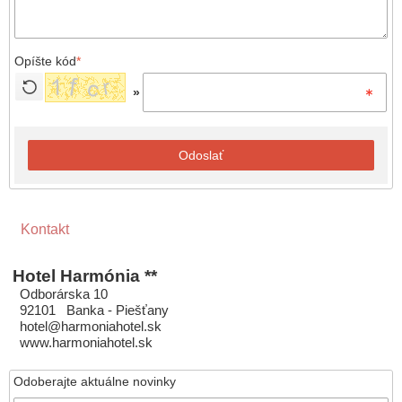
Opíšte kód
*
»
Odoslať
Kontakt
Hotel Harmónia **
Odborárska 10
92101 Banka - Piešťany
hotel@harmoniahotel.sk
www.harmoniahotel.sk
Odoberajte aktuálne novinky