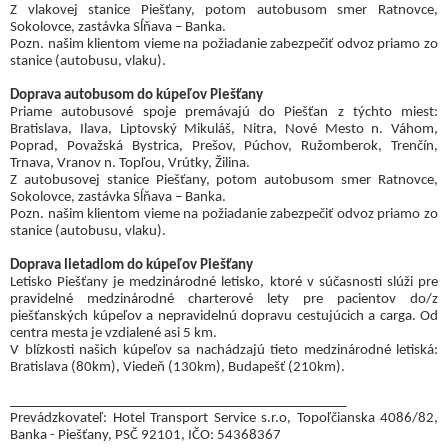
Z vlakovej stanice Piešťany, potom autobusom smer Ratnovce,
Sokolovce, zastávka Sĺňava – Banka.
Pozn. našim klientom vieme na požiadanie zabezpečiť odvoz priamo zo
stanice (autobusu, vlaku).
Doprava autobusom do kúpeľov Piešťany
Priame autobusové spoje premávajú do Piešťan z týchto miest:
Bratislava, Ilava, Liptovský Mikuláš, Nitra, Nové Mesto n. Váhom,
Poprad, Považská Bystrica, Prešov, Púchov, Ružomberok, Trenčín,
Trnava, Vranov n. Topľou, Vrútky, Žilina.
Z autobusovej stanice Piešťany, potom autobusom smer Ratnovce,
Sokolovce, zastávka Sĺňava – Banka.
Pozn. našim klientom vieme na požiadanie zabezpečiť odvoz priamo zo
stanice (autobusu, vlaku).
Doprava lietadlom do kúpeľov Piešťany
Letisko Piešťany je medzinárodné letisko, ktoré v súčasnosti slúži pre
pravidelné medzinárodné charterové lety pre pacientov do/z
piešťanských kúpeľov a nepravidelnú dopravu cestujúcich a carga. Od
centra mesta je vzdialené asi 5 km.
V blízkosti našich kúpeľov sa nachádzajú tieto medzinárodné letiská:
Bratislava (80km), Viedeň (130km), Budapešť (210km).
________________________________________________
Prevádzkovateľ: Hotel Transport Service s.r.o, Topoľčianska 4086/82,
Banka - Piešťany, PSČ 92101, IČO: 54368367