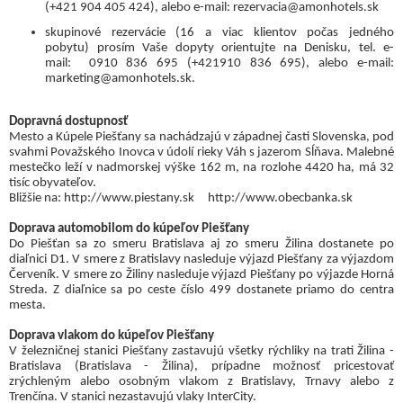
(+421 904 405 424), alebo e-mail: rezervacia@amonhotels.sk
skupinové rezervácie (16 a viac klientov počas jedného
pobytu) prosím Vaše dopyty orientujte na Denisku, tel. e-
mail: 0910 836 695 (+421910 836 695), alebo e-mail:
marketing@amonhotels.sk.
Dopravná dostupnosť
Mesto a Kúpele Piešťany sa nachádzajú v západnej časti Slovenska, pod
svahmi Považského Inovca v údolí rieky Váh s jazerom Sĺňava. Malebné
mestečko leží v nadmorskej výške 162 m, na rozlohe 4420 ha, má 32
tisíc obyvateľov.
Bližšie na: http://www.piestany.sk http://www.obecbanka.sk
Doprava automobilom do kúpeľov Piešťany
Do Piešťan sa zo smeru Bratislava aj zo smeru Žilina dostanete po
diaľnici D1. V smere z Bratislavy nasleduje výjazd Piešťany za výjazdom
Červeník. V smere zo Žiliny nasleduje výjazd Piešťany po výjazde Horná
Streda. Z diaľnice sa po ceste číslo 499 dostanete priamo do centra
mesta.
Doprava vlakom do kúpeľov Piešťany
V železničnej stanici Piešťany zastavujú všetky rýchliky na trati Žilina -
Bratislava (Bratislava - Žilina), prípadne možnosť pricestovať
zrýchleným alebo osobným vlakom z Bratislavy, Trnavy alebo z
Trenčína. V stanici nezastavujú vlaky InterCity.